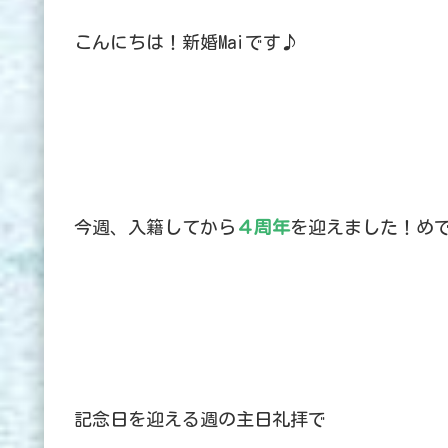
こんにちは！新婚Maiです♪
今週、入籍してから
４周年
を迎えました！めで
記念日を迎える週の主日礼拝で