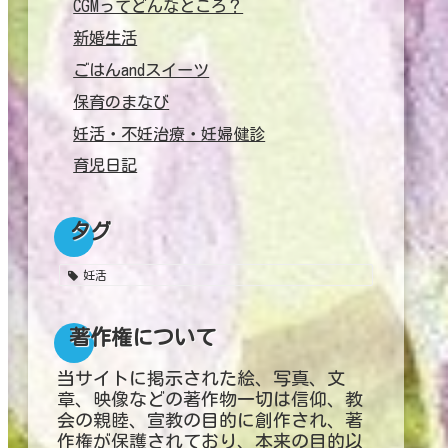
CGMってどんなところ？
新婚生活
ごはんandスイーツ
保育のまなび
妊活・不妊治療・妊婦健診
育児日記
タグ
妊活
著作権について
当サイトに掲示された絵、写真、文
章、映像などの著作物一切は信仰、教
会の親睦、宣教の目的に創作され、著
作権が保護されており、本来の目的以