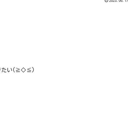
2023.06.17
たい(≧◇≦)