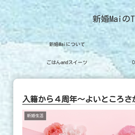
新婚MaiのT
新婚Maiについて
ごはんandスイーツ
入籍から４周年～よいところさ
新婚生活