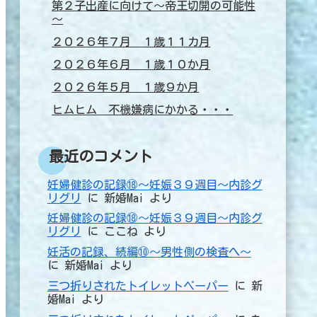
第２子出産に向けて～帝王切開の可能性
～
２０２６年７月 １歳１１カ月
２０２６年６月 １歳１０か月
２０２６年５月 １歳９か月
ヒムヒム 不機嫌病にかかる・・・
最近のコメント
妊婦健診の記録⑱～妊娠３９週目～内診グ
リグリ
に
新婚Mai
より
妊婦健診の記録⑱～妊娠３９週目～内診グ
リグリ
に
ここね
より
妊活の記録、続編⑩～男性側の検査へ～
に
新婚Mai
より
三つ折りされたトイレットペーパー
に
新
婚Mai
より