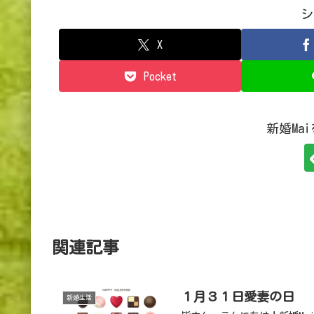
シ
X
Pocket
新婚Ma
関連記事
１月３１日愛妻の日
新婚生活