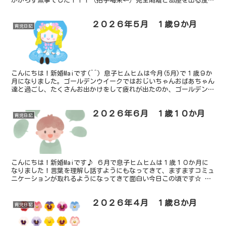
かからず無事でした！！！（拍手喝采←）完全隔離と部屋を出る度に
手を消毒してもらったのが効いたでしょうか(笑)続けて...
２０２６年５月 １歳９か月
育児日記
こんにちは！新婚Maiです(^^) 息子ヒムヒムは今月(5月)で１歳９か
月になりました。ゴールデンウイークではおじいちゃんおばあちゃん
達と過ごし、たくさんお出かけをして疲れが出たのか、ゴールデンウ
イーク明けに体調を崩して保育園を数日休みまし...
２０２６年６月 １歳１０か月
育児日記
こんにちは！新婚Maiです♪ ６月で息子ヒムヒムは１歳１０か月に
なりました！言葉を理解し話すようにもなってきて、ますますコミュ
ニケーションが取れるようになってきて面白い今日この頃です☆ 先
月はゴールデンウイークでおじいちゃんおばあちゃんに会...
２０２６年４月 １歳８か月
育児日記