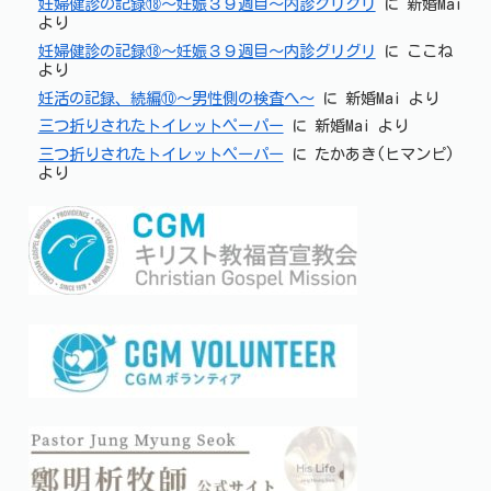
妊婦健診の記録⑱～妊娠３９週目～内診グリグリ
に
新婚Mai
より
妊婦健診の記録⑱～妊娠３９週目～内診グリグリ
に
ここね
より
妊活の記録、続編⑩～男性側の検査へ～
に
新婚Mai
より
三つ折りされたトイレットペーパー
に
新婚Mai
より
三つ折りされたトイレットペーパー
に
たかあき(ヒマンピ)
より