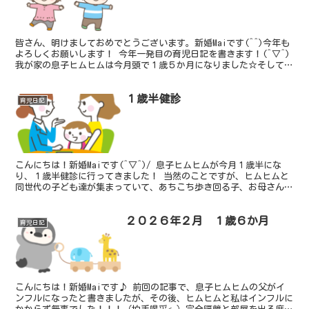
皆さん、明けましておめでとうございます。新婚Maiです(^^)今年も
よろしくお願いします！ 今年一発目の育児日記を書きます！(^▽^)
我が家の息子ヒムヒムは今月頭で１歳５か月になりました☆そして、
年末年始歩けるようになりました！！！(≧▽...
１歳半健診
育児日記
こんにちは！新婚Maiです(^▽^)/ 息子ヒムヒムが今月１歳半にな
り、１歳半健診に行ってきました！ 当然のことですが、ヒムヒムと
同世代の子ども達が集まっていて、あちこち歩き回る子、お母さんに
抱っこされてじーとしている子、子どもそれぞれで、...
２０２６年２月 １歳６か月
育児日記
こんにちは！新婚Maiです♪ 前回の記事で、息子ヒムヒムの父がイ
ンフルになったと書きましたが、その後、ヒムヒムと私はインフルに