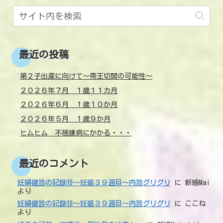
最近の投稿
第２子出産に向けて～帝王切開の可能性～
２０２６年７月 １歳１１カ月
２０２６年６月 １歳１０か月
２０２６年５月 １歳９か月
ヒムヒム 不機嫌病にかかる・・・
最近のコメント
妊婦健診の記録⑱～妊娠３９週目～内診グリグリ
に
新婚Mai
より
妊婦健診の記録⑱～妊娠３９週目～内診グリグリ
に
ここね
より