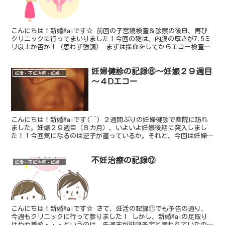
こんにちは！新婚Maiです☆ 前回の子宮鏡検査＆診察の後日、再び
クリニックに行ってまいりました！今回の鍵は、内膜の厚さが7.5ミ
リ以上か否か！（思わず強調） まずは採血をしてからエコー検査を
しました。すると、9.2ミリとのこと！たった2日で...
妊婦健診の記録⑧～妊娠２９週目
妊活・不妊治療・妊婦健診
～４Ⅾエコー
こんにちは！新婚Maiです(^^) ２週間ぶりの妊婦健診で産院に訪れ
ました。妊娠２９週目（８カ月）、いよいよ妊娠後期に突入しまし
た！！今回気になるのは逆子が直っているか。それと、今回は妊婦健
診の前に４Ⅾエコー検査もあったので、胎児の顔が見ら...
不妊治療の記録⑫
妊活・不妊治療・妊婦健診
こんにちは！新婚Maiです☆ さて、妊活の記録⑪でも予告の通り、
今週もクリニックに行って参りました！ しかし、新婚Maiの足取り
はやや重め・・・というのは、先週末が排卵予定と言われていたので