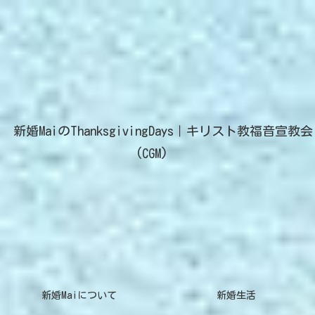
新婚MaiのThanksgivingDays｜キリスト教福音宣教会
(CGM)
新婚Maiについて
新婚生活