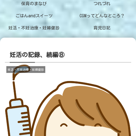
保育のまなび
つれづれ
ごはんandスイーツ
CGMってどんなところ？
妊活・不妊治療・妊婦健診
育児日記
妊活の記録、続編⑧
妊活・不妊治療・妊婦健診