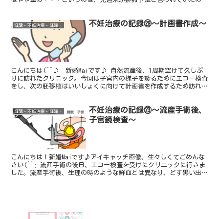
すが、タイミングを取ることができなかったのです( ...
不妊治療の記録㉙～計画書作成～
妊活・不妊治療・妊婦健診
こんにちは(^^♪ 新婚Maiです♪ 自然流産後、1周期空けて久しぶ
りに訪れたクリニック。今回は子宮内の様子を診るためにエコー検査
をし、次の胚移植はいいしょくに向けて計画書を作成するため訪れま
した。治療費が保険適用されるためには計画書に夫婦...
不妊治療の記録㉓～流産手術後、
妊活・不妊治療・妊婦健診
子宮鏡検査～
こんにちは！新婚Maiです♪アイキャッチ画像、生々しくてごめんな
さい(^^; 流産手術の後日、エコー検査を受けにクリニックに行きま
した。流産手術後、生理の時のような鮮血とは異なり、どす黒い出血
があったり、なにかの塊がちょこちょこと生理期間以...