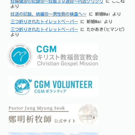
妊婦健診の記録⑱～妊娠３９週目～内診グリグリ
に
ここね
より
妊活の記録、続編⑩～男性側の検査へ～
に
新婚Mai
より
三つ折りされたトイレットペーパー
に
新婚Mai
より
三つ折りされたトイレットペーパー
に
たかあき(ヒマンピ)
より