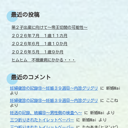
最近の投稿
第２子出産に向けて～帝王切開の可能性～
２０２６年７月 １歳１１カ月
２０２６年６月 １歳１０か月
２０２６年５月 １歳９か月
ヒムヒム 不機嫌病にかかる・・・
最近のコメント
妊婦健診の記録⑱～妊娠３９週目～内診グリグリ
に
新婚Mai
より
妊婦健診の記録⑱～妊娠３９週目～内診グリグリ
に
ここね
より
妊活の記録、続編⑩～男性側の検査へ～
に
新婚Mai
より
三つ折りされたトイレットペーパー
に
新婚Mai
より
三つ折りされたトイレットペーパー
に
たかあき(ヒマンピ)