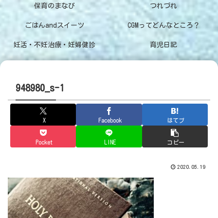
保育のまなび
つれづれ
ごはんandスイーツ
CGMってどんなところ？
妊活・不妊治療・妊婦健診
育児日記
948980_s-1
X
Facebook
はてブ
Pocket
LINE
コピー
2020.05.19