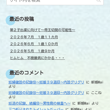
最近の投稿
第２子出産に向けて～帝王切開の可能性～
２０２６年７月 １歳１１カ月
２０２６年６月 １歳１０か月
２０２６年５月 １歳９か月
ヒムヒム 不機嫌病にかかる・・・
最近のコメント
妊婦健診の記録⑱～妊娠３９週目～内診グリグリ
に
新婚Mai
より
妊婦健診の記録⑱～妊娠３９週目～内診グリグリ
に
ここね
より
妊活の記録、続編⑩～男性側の検査へ～
に
新婚Mai
より
三つ折りされたトイレットペーパー
に
新婚Mai
より