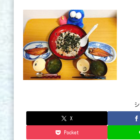
シ
X
Pocket