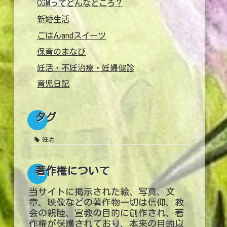
CGMってどんなところ？
新婚生活
ごはんandスイーツ
保育のまなび
妊活・不妊治療・妊婦健診
育児日記
タグ
妊活
著作権について
当サイトに掲示された絵、写真、文
章、映像などの著作物一切は信仰、教
会の親睦、宣教の目的に創作され、著
作権が保護されており、本来の目的以