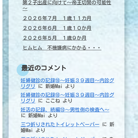
第２子出産に向けて～帝王切開の可能性
～
２０２６年７月 １歳１１カ月
２０２６年６月 １歳１０か月
２０２６年５月 １歳９か月
ヒムヒム 不機嫌病にかかる・・・
最近のコメント
妊婦健診の記録⑱～妊娠３９週目～内診グ
リグリ
に
新婚Mai
より
妊婦健診の記録⑱～妊娠３９週目～内診グ
リグリ
に
ここね
より
妊活の記録、続編⑩～男性側の検査へ～
に
新婚Mai
より
三つ折りされたトイレットペーパー
に
新
婚Mai
より